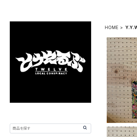
HOME
Y.Y.
【y.y.wil
／Fabr