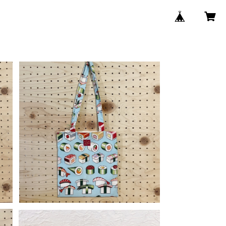
SOLD OUT
グ
【y.y.williams】 7インチトートバッグ
／SUSHI
¥2,700