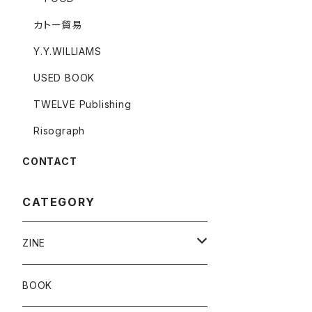
カトー貿易
Y.Y.WILLIAMS
USED BOOK
TWELVE Publishing
Risograph
CONTACT
CATEGORY
ZINE
Risograph
BOOK