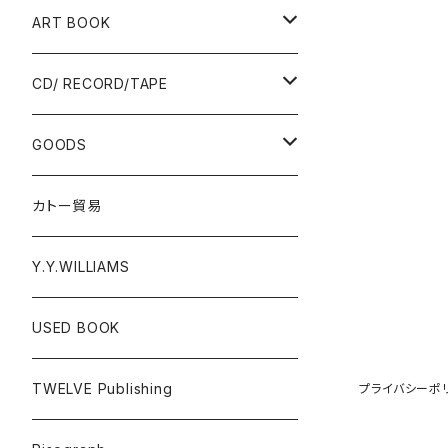
Ад-Ra ZINE
ART BOOK
ALLISTER LEE
PUNK / HARDCORE
CD/ RECORD/TAPE
EL ZINE
Photograph
CD
GOODS
Gray Window Press
RECORD
T-shirts
カトー貿易
ZENTERPRISE magazine
Cassette Tape
Accessories
Y.Y.WILLIAMS
DVD
Poster
USED BOOK
A - E
Donation PINS
TWELVE Publishing
プライバシーポ