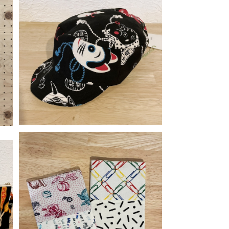
SOLD OUT
グ
【y.y.williams】 リバーシブル ワーク
キャップ／ブラック お面柄
¥3,600
【y.y.williams】 文庫本サイズ ブック
カバー
¥1,500