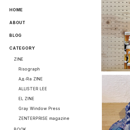
HOME
ABOUT
【y.y.wil
BLOG
CATEGORY
ZINE
Risograph
Ад-Ra ZINE
ALLISTER LEE
EL ZINE
Gray Window Press
【y.y.wil
ZENTERPRISE magazine
キ
BOOK