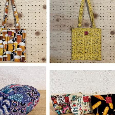
SOLD OUT
SOLD OUT
liams】 7インチトートバッグ
【y.y.williams】 7インチトートバッ
／BEER
／Ruler
¥2,700
¥2,700
SOLD OUT
SOLD OUT
liams】 リバーシブル ワーク
【y.y.williams】 ミニポーチ
ャップ／ネイビー
¥3,900
¥1,500