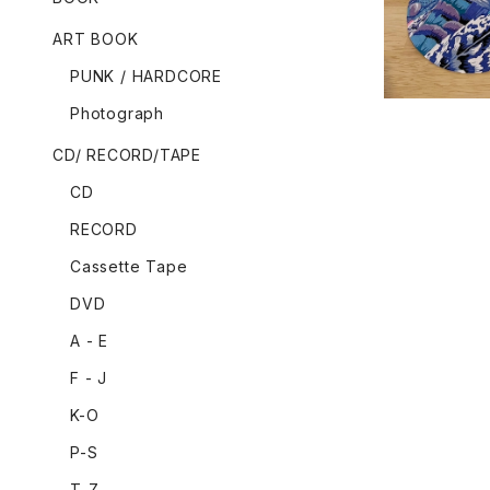
ART BOOK
PUNK / HARDCORE
Photograph
CD/ RECORD/TAPE
CD
RECORD
Cassette Tape
DVD
A - E
F - J
K-O
P-S
T-Z