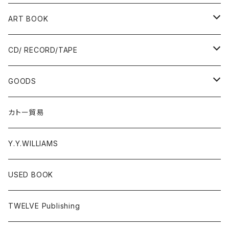
Ад-Ra ZINE
ART BOOK
ALLISTER LEE
PUNK / HARDCORE
CD/ RECORD/TAPE
EL ZINE
Photograph
CD
GOODS
Gray Window Press
RECORD
T-shirts
カトー貿易
ZENTERPRISE magazine
Cassette Tape
Accessories
Y.Y.WILLIAMS
DVD
Poster
USED BOOK
A - E
Donation PINS
TWELVE Publishing