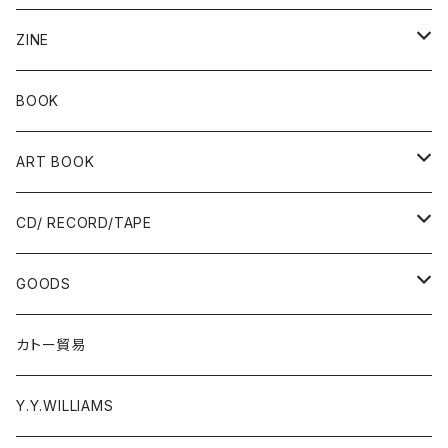
ZINE
Risograph
BOOK
Ад-Ra ZINE
ART BOOK
ALLISTER LEE
PUNK / HARDCORE
CD/ RECORD/TAPE
EL ZINE
Photograph
CD
GOODS
Gray Window Press
RECORD
T-shirts
カトー貿易
ZENTERPRISE magazine
Cassette Tape
Accessories
Y.Y.WILLIAMS