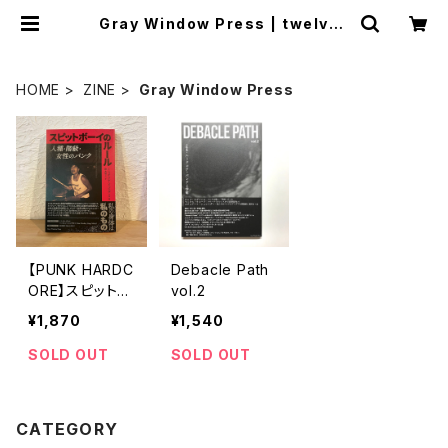
Gray Window Press | twelvek
yoto
HOME
ZINE
Gray Window Press
【PUNK HARDC
Debacle Path
ORE】スピットボ
vol.2
ーイのルール
¥1,870
¥1,540
人種・階級・女性
のパンク ミシェ
SOLD OUT
SOLD OUT
ル・クルーズ・ゴ
ンザレス著
CATEGORY