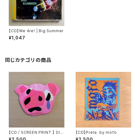
【CD】We Are! | Big Summer
¥1,047
同じカテゴリの商品
【CD / SCREEN PRINT 】 DIS
【CD】Preta. by mofo
CO MAIALE by specialedol
¥2,500
¥2,500