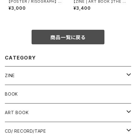
【POSTER / RISOGRAPH】 M
【ZINE | ART BOOK 】THE A
att Carignan flash prints 3
RT OF 3 by SHINTARO KA
¥3,000
¥3,400
GO
商品一覧に戻る
CATEGORY
ZINE
Risograph
BOOK
Ад-Ra ZINE
ART BOOK
ALLISTER LEE
PUNK / HARDCORE
CD/ RECORD/TAPE