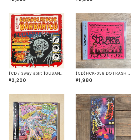
ore
【CD / 3way split 】GUSANO
【CD】HCK-058 DOTRASH,
S, RENCOR, BÁRBARICO by
The VAXXINES, OOPS, yok
¥2,200
¥1,980
LOW CARD de la morte / Y
oThema “Sc-rumble” 4way
UPPIE GORE FILTH / SUMM
split
ER OF DEATH