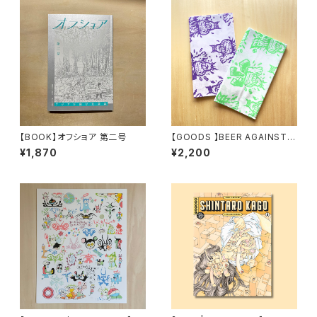
【BOOK】オフショア 第二号
【GOODS 】BEER AGAINST..
Tenugui by Maronasty
¥1,870
¥2,200