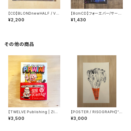
【CD】BLONDnewHALF / VE
【8cmCD】フォーエバー/サーチ
RY ECSTACY CD (BARMY
&察知｜アシスタンツ
¥2,200
¥1,430
ARMY-35)
その他の商品
【TWELVE Publishing | ZINE
【POSTER / RISOGRAPH】“J
/ RISOGRAPH】PiPiWiWi by
EFFREY CHEUNG” printed
¥3,500
¥3,000
MANUEL DONADA
by Tiny Splendor