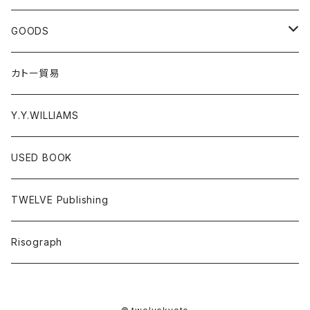
EL ZINE
Photograph
CD
GOODS
Gray Window Press
RECORD
T-shirts
カトー貿易
ZENTERPRISE magazine
Cassette Tape
Accessories
Y.Y.WILLIAMS
DVD
Poster
USED BOOK
A - E
Donation PINS
TWELVE Publishing
F - J
FOOD
Risograph
K-O