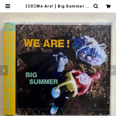
【CD】We Are! | Big Summer | t
welvekyoto