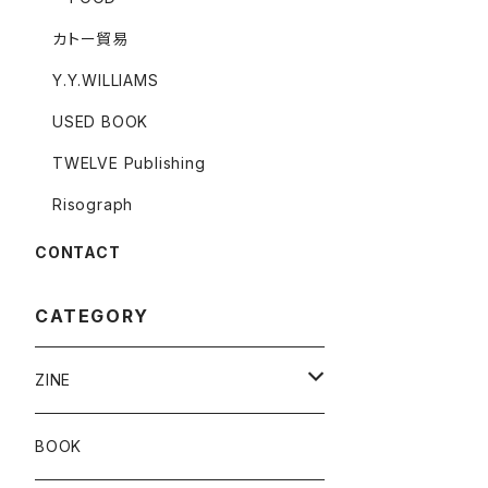
カトー貿易
Y.Y.WILLIAMS
USED BOOK
TWELVE Publishing
Risograph
CONTACT
CATEGORY
ZINE
Risograph
BOOK