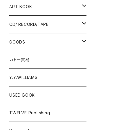
Ад-Ra ZINE
ART BOOK
ALLISTER LEE
PUNK / HARDCORE
CD/ RECORD/TAPE
EL ZINE
Photograph
CD
GOODS
Gray Window Press
RECORD
T-shirts
カトー貿易
ZENTERPRISE magazine
Cassette Tape
Accessories
Y.Y.WILLIAMS
DVD
Poster
USED BOOK
A - E
Donation PINS
TWELVE Publishing