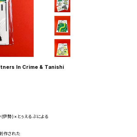
ers In Crime & Tanishi
ctory(伊勢)×とぅえるぶによる
制作された