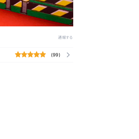
通報する
(99)