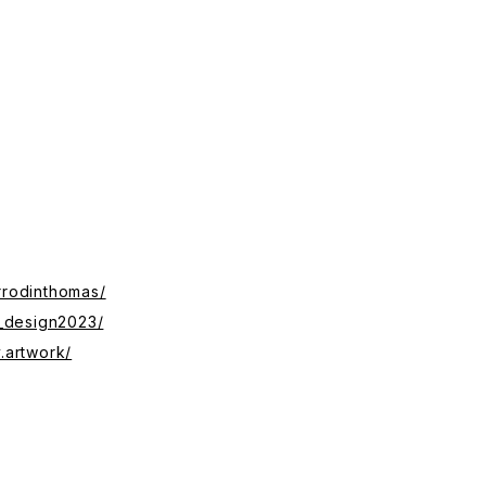
rrodinthomas/
_design2023/
.artwork/