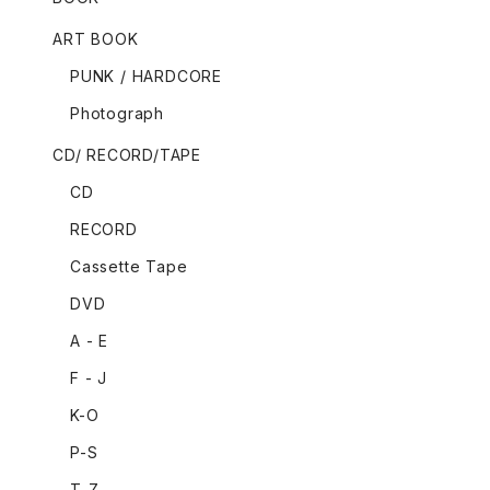
ART BOOK
PUNK / HARDCORE
Photograph
CD/ RECORD/TAPE
CD
RECORD
Cassette Tape
DVD
A - E
F - J
K-O
P-S
T-Z